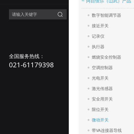
阿自倍尔（山武）产品
数字智能调节器
接近开关
记录仪
执行器
全国服务热线：
燃烧安全控制器
021-61179398
空调控制器
光电开关
激光传感器
安全用开关
限位开关
微动开关
带VA连接器导线